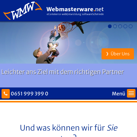
Über Uns
Leichter ans Ziel mit dem richtigen Partner
0651 999 399 0
Menü
Home
Über uns
Und was können wir für
Sie
eCommerce